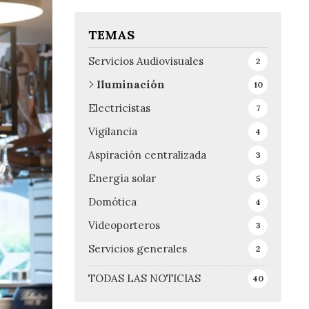
TEMAS
Servicios Audiovisuales
2
Iluminación
10
Electricistas
7
Vigilancia
4
Aspiración centralizada
3
Energía solar
5
Domótica
4
Videoporteros
3
Servicios generales
2
TODAS LAS NOTICIAS
40