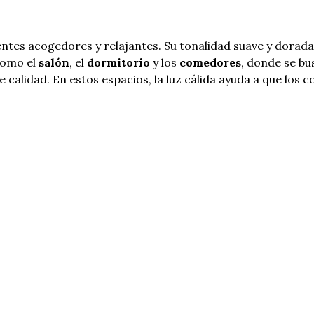
ntes acogedores y relajantes. Su tonalidad suave y dorada 
 como el
salón
, el
dormitorio
y los
comedores
, donde se bu
 calidad. En estos espacios, la luz cálida ayuda a que los c
n tareas que requieren concentración y precisión. Su luz b
 la elección más apropiada para
cocinas
,
baños
,
oficinas
y 
con claridad, lo que es crucial para actividades como cocinar
ción es combinar ambos tipos de luz en un mismo espacio 
una cocina, puede instalar una luz fría general para tareas
cón para crear un ambiente más acogedor cuando no se está
obre el ambiente y la funcionalidad de cada zona de su vivi