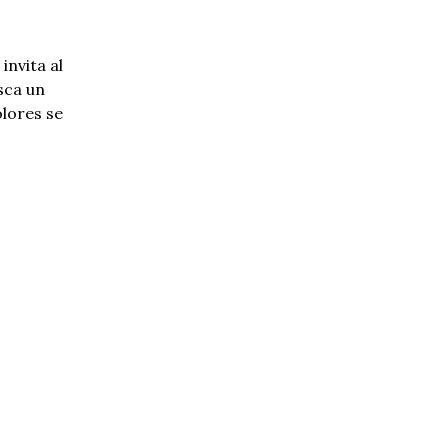
invita al
sca un
olores se
rillante y
estudios
.
,
para
, y
enda.