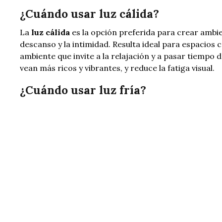
¿Cuándo usar luz cálida?
La
luz cálida
es la opción preferida para crear ambie
descanso y la intimidad. Resulta ideal para espacios
ambiente que invite a la relajación y a pasar tiempo de
vean más ricos y vibrantes, y reduce la fatiga visual.
¿Cuándo usar luz fría?
La
luz fría
es perfecta para espacios donde se realiza
clara aumenta el estado de alerta y la visibilidad. Es
En estos lugares, la luz fría ayuda a ver los detalles 
maquillarse, afeitarse o trabajar en un ordenador.
Combine para lograr el equilibrio
Una de las tendencias actuales en diseño de ilumina
aprovechar las ventajas de cada una. Por ejemplo, en 
colocar luces cálidas bajo los armarios o en un rin
cocinando. Esto le permitirá tener un control total s