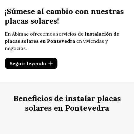
¡Súmese al cambio con nuestras
placas solares!
En
Abimac
ofrecemos servicios de
instalación de
placas solares en Pontevedra
en viviendas y
negocios.
Con las placas solares, podrá contribuir al
cuidado
Seguir leyendo
del medioambiente
y aumentar la eficiencia
energética de su inmueble con un sistema energético
independiente.
Reduzca su factura de la luz
apostando por nuestras placas solares en
Beneficios de instalar placas
Pontevedra. Le ofrecemos
soluciones a medida
y le
asesoraremos para que elija las más adecuadas para
solares en Pontevedra
su consumo y situación.