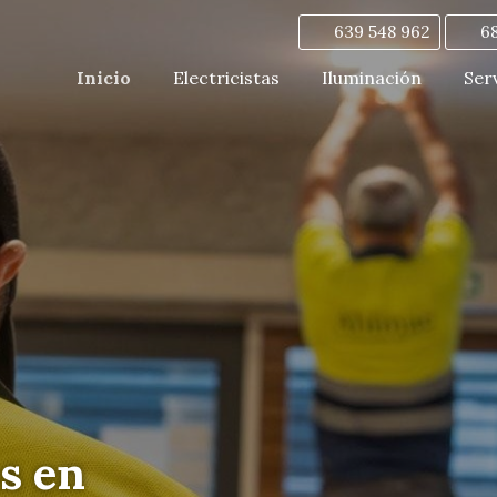
639 548 962
6
Inicio
Electricistas
Iluminación
Ser