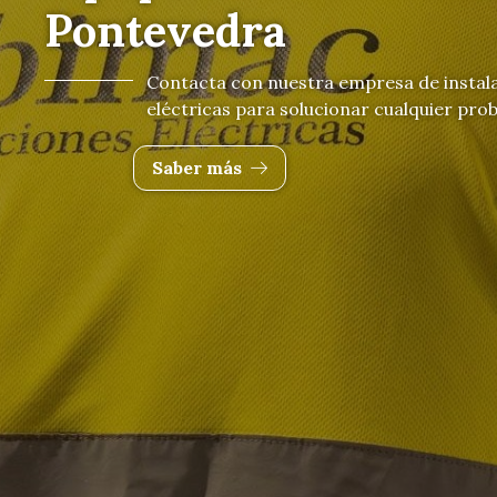
Especialista
instalacione
Somos la empresa q
instalaciones eléc
Contactar