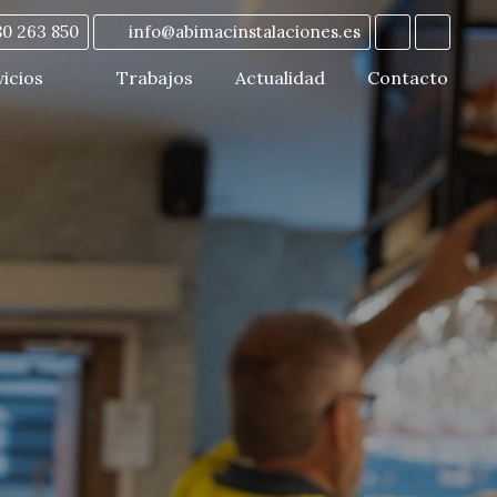
80 263 850
info@abimacinstalaciones.es
vicios
Trabajos
Actualidad
Contacto