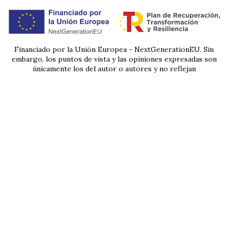
Financiado por la Unión Europea - NextGenerationEU. Sin
embargo, los puntos de vista y las opiniones expresadas son
únicamente los del autor o autores y no reflejan
necesariamente los de la Unión Europea o la Comisión
Europea. Ni la Unión Europea ni la Comisión Europea pueden
ser consideradas responsables de las mismas.
Abimac, electricistas en
Pontevedra
En Abimac brindamos soluciones profesionales en el
campo de la electricidad. Facilitamos los servicios de
nuestro equipo técnico de electricistas en
Pontevedra y toda Galicia.
Avda. de Montecelo, 4, puerta 3 - 36164